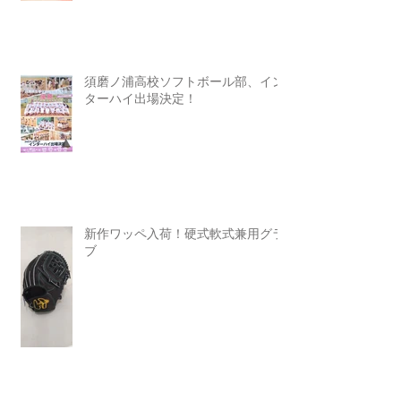
須磨ノ浦高校ソフトボール部、イン
ターハイ出場決定！
新作ワッペ入荷！硬式軟式兼用グラ
ブ