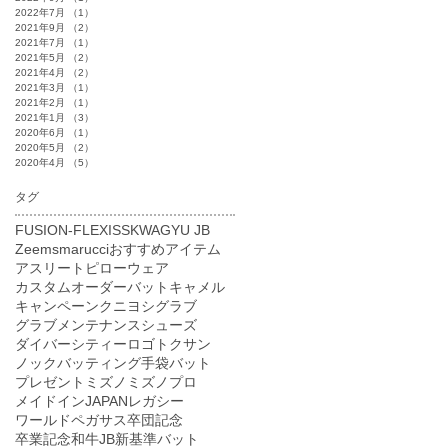
2022年7月
（1）
1件の記事
2021年9月
（2）
2件の記事
2021年7月
（1）
1件の記事
2021年5月
（2）
2件の記事
2021年4月
（2）
2件の記事
2021年3月
（1）
1件の記事
2021年2月
（1）
1件の記事
2021年1月
（3）
3件の記事
2020年6月
（1）
1件の記事
2020年5月
（2）
2件の記事
2020年4月
（5）
5件の記事
タグ
FUSION-FLEXI
SSK
WAGYU JB
Zeems
marucci
おすすめアイテム
アスリートピロー
ウェア
カスタムオーダーバット
キャメル
キャンペーン
クニヨシ
グラブ
グラブメンテナンス
シューズ
ダイバーシティーロゴ
トクサン
ノック
バッティング手袋
バット
プレゼント
ミズノ
ミズノプロ
メイドインJAPAN
レガシー
ワールドペガサス
卒団記念
卒業記念
和牛JB
新基準バット