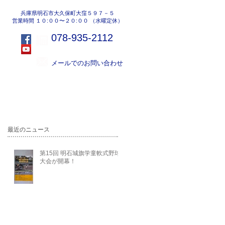
兵庫県明石市大久保町大窪５９７－５
営業時間 １０:００〜２０:００ （水曜定休）
078-935-2112
メールでのお問い合わせ
地域活動
会社紹介
最近のニュース
第15回 明石城旗学童軟式野球
大会が開幕！
ン
な
だ