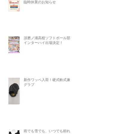
臨時休業のお知らせ
須磨ノ浦高校ソフトボール部、
インターハイ出場決定！
時
新作ワッペ入荷！硬式軟式兼用
グラブ
ら
雨でも雪でも、いつでも頼れる