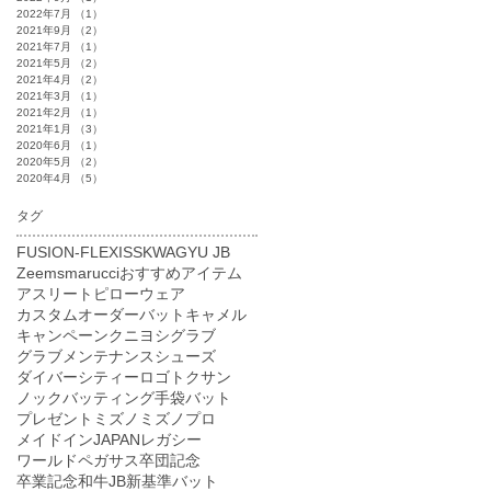
2022年7月
（1）
1件の記事
2021年9月
（2）
2件の記事
2021年7月
（1）
1件の記事
2021年5月
（2）
2件の記事
2021年4月
（2）
2件の記事
2021年3月
（1）
1件の記事
2021年2月
（1）
1件の記事
2021年1月
（3）
3件の記事
2020年6月
（1）
1件の記事
2020年5月
（2）
2件の記事
2020年4月
（5）
5件の記事
タグ
FUSION-FLEXI
SSK
WAGYU JB
Zeems
marucci
おすすめアイテム
アスリートピロー
ウェア
カスタムオーダーバット
キャメル
キャンペーン
クニヨシ
グラブ
グラブメンテナンス
シューズ
ダイバーシティーロゴ
トクサン
ノック
バッティング手袋
バット
プレゼント
ミズノ
ミズノプロ
メイドインJAPAN
レガシー
ワールドペガサス
卒団記念
卒業記念
和牛JB
新基準バット