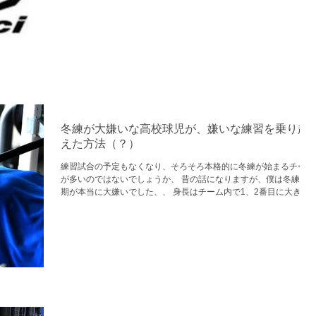
冬練が大嫌いな高校球児が、嫌いな練習を乗り越
えた方法（？）
練習試合の予定もなくなり、そろそろ本格的に冬練が始まるチーム
が多いのではないでしょうか、 昔の話になりますが、僕は冬練の
期が本当に大嫌いでした、、 身長はチーム内で1、2番目に大きい
のに、筋力は最下位争いをするくらい弱く、 自分が惨めだったか
です(^^;)...