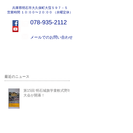
兵庫県明石市大久保町大窪５９７－５
営業時間 １０:００〜２０:００ （水曜定休）
078-935-2112
メールでのお問い合わせ
地域活動
会社紹介
最近のニュース
第15回 明石城旗学童軟式野球
大会が開幕！
ゴ