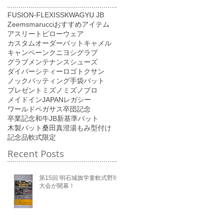
FUSION-FLEXI
SSK
WAGYU JB
Zeems
marucci
おすすめアイテム
アスリートピロー
ウェア
カスタムオーダーバット
キャメル
キャンペーン
クニヨシ
グラブ
グラブメンテナンス
シューズ
ダイバーシティーロゴ
トクサン
ノック
バッティング手袋
バット
プレゼント
ミズノ
ミズノプロ
メイドインJAPAN
レガシー
ワールドペガサス
卒団記念
卒業記念
和牛JB
新基準バット
木製バット
桑田真澄
湯もみ型付け
記念品
軟式
限定
Recent Posts
第15回 明石城旗学童軟式野球
大会が開幕！