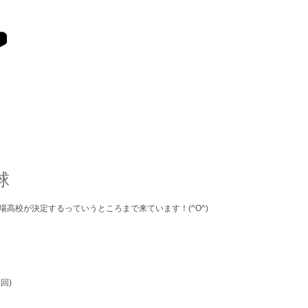
お店の特長
店舗情報
球
高校が決定するっていうところまで来ています！(^O^)
回)