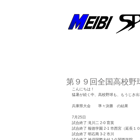
創業50年以上！兵庫県明石市の野球専門店
ホーム
新着情報
第９９回全国高校野
こんにちは！
猛暑が続く中、高校野球も、もうじき出場
兵庫県大会　　準々決勝　の結果　
7月25日　
試合終了 滝川二 2‐0 育英
試合終了 報徳学園 2‐1 市西宮（延長１０
試合終了 明石商 3‐2 市川
試合終了 神戸国際大付 1‐0 関西学院