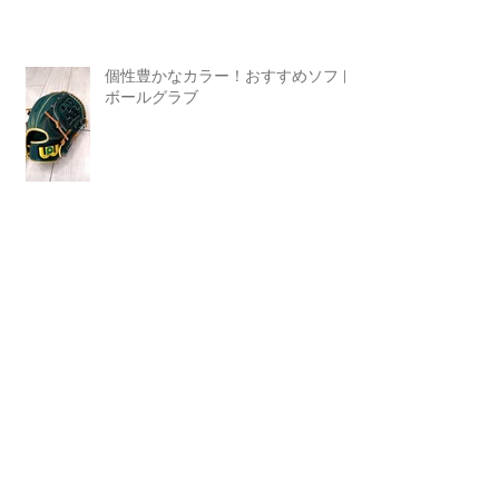
個性豊かなカラー！おすすめソフト
ボールグラブ
Search By Tags
FUSION-FLEXI
SSK
WAGYU JB
Zeems
marucci
おすすめアイテム
アスリートピロー
ウェア
カスタムオーダーバット
キャメル
キャンペーン
クニヨシ
グラブ
グラブメンテナンス
シューズ
ダイバーシティーロゴ
トクサン
ノック
バッティング手袋
バット
プレゼント
ミズノ
ミズノプロ
メイドインJAPAN
レガシー
ワールドペガサス
卒団記念
卒業記念
和牛JB
新基準バット
木製バット
桑田真澄
湯もみ型付け