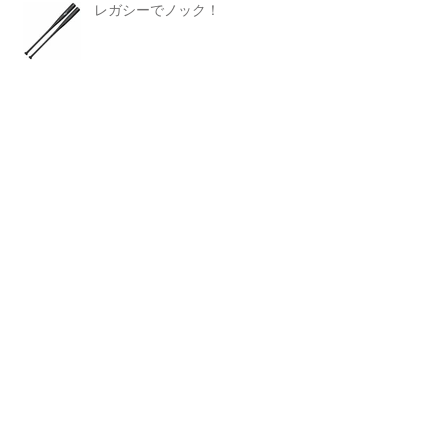
レガシーでノック！
個性豊かなカラー！おすすめソフト
ボールグラブ
Search By Tags
FUSION-FLEXI
SSK
WAGYU JB
Zeems
marucci
おすすめアイテム
アスリートピロー
ウェア
カスタムオーダーバット
キャメル
キャンペーン
クニヨシ
グラブ
グラブメンテナンス
シューズ
ダイバーシティーロゴ
トクサン
ノック