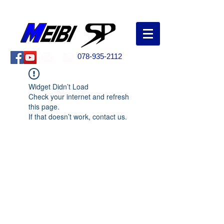
創業50年以上！兵庫県明石市の野球専門店
078-935-2112
Widget Didn’t Load
Check your internet and refresh
this page.
If that doesn’t work, contact us.