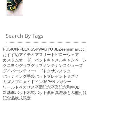
Search By Tags
FUSION-FLEXI
SSK
WAGYU JB
Zeems
marucci
おすすめアイテム
アスリートピロー
ウェア
カスタムオーダーバット
キャメル
キャンペーン
クニヨシ
グラブ
グラブメンテナンス
シューズ
ダイバーシティーロゴ
トクサン
ノック
バッティング手袋
バット
プレゼント
ミズノ
ミズノプロ
メイドインJAPAN
レガシー
ワールドペガサス
卒団記念
卒業記念
和牛JB
新基準バット
木製バット
桑田真澄
湯もみ型付け
記念品
軟式
限定
Follow Us