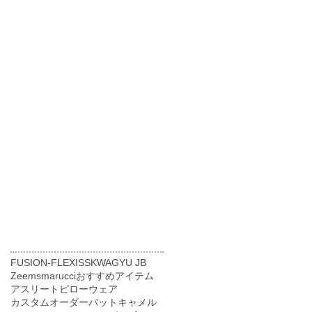
FUSION-FLEXI
SSK
WAGYU JB
Zeems
marucci
おすすめアイテム
アスリートピロー
ウェア
カスタムオーダーバット
キャメル