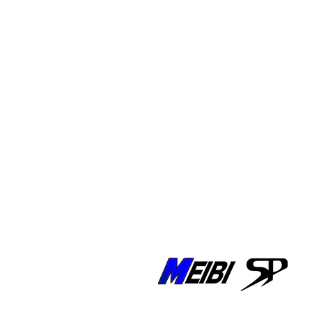
HOME
明美スポ
・TOPメッ
・スタッフ
・明美スポ
・
明美スポ
・
会社概要
・
求人情報