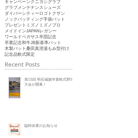
キャンペーン
クニヨシ
グラブ
グラブメンテナンス
シューズ
ダイバーシティーロゴ
トクサン
ノック
バッティング手袋
バット
プレゼント
ミズノ
ミズノプロ
メイドインJAPAN
レガシー
ワールドペガサス
卒団記念
卒業記念
和牛JB
新基準バット
木製バット
桑田真澄
湯もみ型付け
記念品
軟式
限定
Recent Posts
第15回 明石城旗学童軟式野球
大会が開幕！
臨時休業のお知らせ